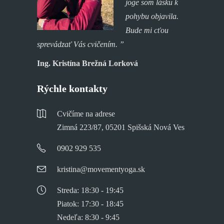
joge som lásku k
pohybu objavila.
Bude mi cťou
sprevádzať Vás cvičením. ”
Ing. Kristína Brežná Lorková
Rýchle kontakty
Cvičíme na adrese
Zimná 223/87, 05201 Spišská Nová Ves
0902 929 535
kristina@movementyoga.sk
Streda: 18:30 - 19:45
Piatok: 17:30 - 18:45
Nedeľa: 8:30 - 9:45