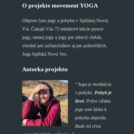
O projekte movement YOGA
Objavte čaro jogy a pohybu v Spišskej Novej
Vsi. Čakajú Vás 75 minútové lekcie power
jogy, rannej jogy a jogy pre zdravý chrbát,
vhodné pre začiatočníkov aj pre pokročilých.
Joga Spišská Nová Ves.
Autorka projektu
“Joga je meditácia
v pohybe.
Pohyb je
život
. P
ráve vďaka
joge som lásku k
pohybu objavila.
Bude mi cťou