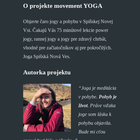
O projekte movement YOGA
Objavte čaro jogy a pohybu v Spišskej Novej
Vsi. Čakajú Vás 75 minútové lekcie power
jogy, rannej jogy a jogy pre zdravý chrbát,
vhodné pre začiatočníkov aj pre pokročilých.
Joga Spišská Nová Ves.
Autorka projektu
“Joga je meditácia
v pohybe.
Pohyb je
život
. P
ráve vďaka
joge som lásku k
pohybu objavila.
Bude mi cťou