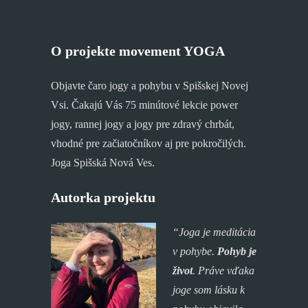
O projekte movement YOGA
Objavte čaro jogy a pohybu v Spišskej Novej
Vsi. Čakajú Vás 75 minútové lekcie power
jogy, rannej jogy a jogy pre zdravý chrbát,
vhodné pre začiatočníkov aj pre pokročilých.
Joga Spišská Nová Ves.
Autorka projektu
“Joga je meditácia
v pohybe.
Pohyb je
život
. P
ráve vďaka
joge som lásku k