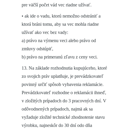
pre väčší počet vád vec riadne užívať.
• ak ide o vadu, ktorú nemožno odstrániť a
ktorá bráni tomu, aby sa vec mohla riadne
užívať ako vec bez vady:
a) právo na výmenu veci alebo právo od
zmluvy odstúpiť,
b) právo na primeranú zľavu z ceny veci.
13. Na základe rozhodnutia kupujúceho, ktoré
zo svojich práv uplatňuje, je prevádzkovateľ
povinný určiť spôsob vybavenia reklamácie.
Prevádzkovateľ rozhodne o reklamácii ihneď,
v zložitých prípadoch do 3 pracovných dní. V
odôvodnených prípadoch, najmä ak sa
vyžaduje zložité technické zhodnotenie stavu
výrobku, najneskôr do 30 dní odo dňa