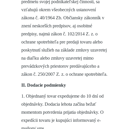
predmetu svojej podnikateľskej činnosti, sa
vzťahujú okrem všeobecných ustanovení
zákona č. 40/1964 Zb. Občiansky zákonník v
znení neskorších predpisov, aj osobitné
predpisy, najmä zákon č. 102/2014 Z. z. o
ochrane spotrebiteľa pre predaji tovaru alebo
poskytnutí služieb na základe zmluvy uzavretej
na diaľku alebo zmluvy uzavretej mimo
prevádzkových priestorov predávajúceho a
zákon č. 250/2007 Z. z. o ochrane spotrebiteľa.
II. Dodacie podmienky
1. Objednaný tovar expedujeme do 10 dní od
objednávky. Dodacia lehota začína bežať
momentom potvrdenia prijatia objednávky. O
expedícii tovaru je kupujúci informovaný e-
mailom/ sms.