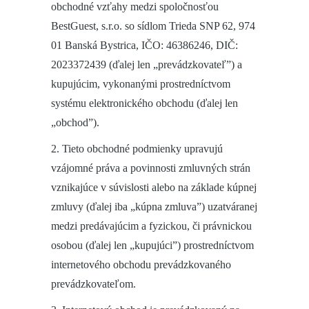
obchodné vzťahy medzi spoločnosťou
BestGuest, s.r.o. so sídlom Trieda SNP 62, 974
01 Banská Bystrica, IČO: 46386246, DIČ:
2023372439 (ďalej len „prevádzkovateľ”) a
kupujúcim, vykonanými prostredníctvom
systému elektronického obchodu (ďalej len
„obchod”).
2. Tieto obchodné podmienky upravujú
vzájomné práva a povinnosti zmluvných strán
vznikajúce v súvislosti alebo na základe kúpnej
zmluvy (ďalej iba „kúpna zmluva”) uzatváranej
medzi predávajúcim a fyzickou, či právnickou
osobou (ďalej len „kupujúci”) prostredníctvom
internetového obchodu prevádzkovaného
prevádzkovateľom.