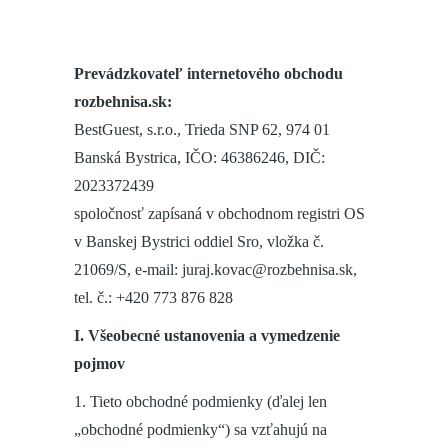
Prevádzkovateľ internetového obchodu
rozbehnisa.sk:
BestGuest, s.r.o., Trieda SNP 62, 974 01
Banská Bystrica, IČO: 46386246, DIČ:
2023372439
spoločnosť zapísaná v obchodnom registri OS
v Banskej Bystrici oddiel Sro, vložka č.
21069/S, e-mail: juraj.kovac@rozbehnisa.sk,
tel. č.: +420 773 876 828
I. Všeobecné ustanovenia a vymedzenie
pojmov
1. Tieto obchodné podmienky (ďalej len
„obchodné podmienky“) sa vzťahujú na