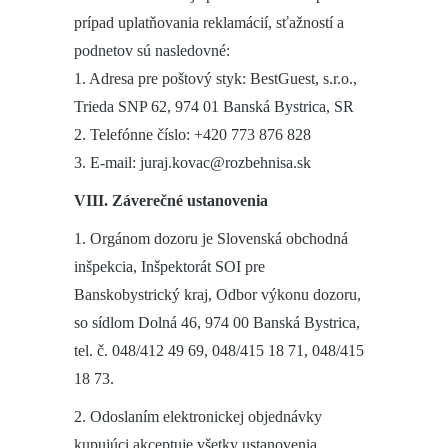
prípad uplatňovania reklamácií, sťažností a
podnetov sú nasledovné:
1. Adresa pre poštový styk: BestGuest, s.r.o.,
Trieda SNP 62, 974 01 Banská Bystrica, SR
2. Telefónne číslo: +420 773 876 828
3. E-mail: juraj.kovac@rozbehnisa.sk
VIII. Záverečné ustanovenia
1. Orgánom dozoru je Slovenská obchodná
inšpekcia, Inšpektorát SOI pre
Banskobystrický kraj, Odbor výkonu dozoru,
so sídlom Dolná 46, 974 00 Banská Bystrica,
tel. č. 048/412 49 69, 048/415 18 71, 048/415
18 73.
2. Odoslaním elektronickej objednávky
kupujúci akceptuje všetky ustanovenia