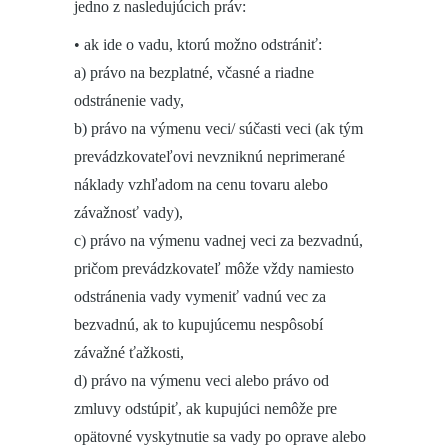
jedno z nasledujúcich práv:
• ak ide o vadu, ktorú možno odstrániť:
a) právo na bezplatné, včasné a riadne
odstránenie vady,
b) právo na výmenu veci/ súčasti veci (ak tým
prevádzkovateľovi nevzniknú neprimerané
náklady vzhľadom na cenu tovaru alebo
závažnosť vady),
c) právo na výmenu vadnej veci za bezvadnú,
pričom prevádzkovateľ môže vždy namiesto
odstránenia vady vymeniť vadnú vec za
bezvadnú, ak to kupujúcemu nespôsobí
závažné ťažkosti,
d) právo na výmenu veci alebo právo od
zmluvy odstúpiť, ak kupujúci nemôže pre
opätovné vyskytnutie sa vady po oprave alebo